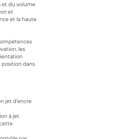
ns et du volume
ion et
ance et la haute
s compétences
vation, les
rientation
 position dans
n jet d’encre
on à jet
cette
contrôle par