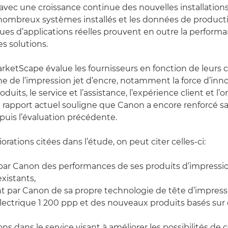
 avec une croissance continue des nouvelles installatio
nombreux systèmes installés et les données de product
ssues d’applications réelles prouvent en outre la perform
es solutions.
rketScape évalue les fournisseurs en fonction de leur
e de l’impression jet d’encre, notamment la force d’inno
its, le service et l’assistance, l’expérience client et l’o
e rapport actuel souligne que Canon a encore renforcé sa
uis l’évaluation précédente.
orations citées dans l’étude, on peut citer celles-ci:
ar Canon des performances de ses produits d’impressio
xistants,
par Canon de sa propre technologie de tête d’impressi
lectrique 1 200 ppp et des nouveaux produits basés sur 
s dans le service visant à améliorer les possibilités de 