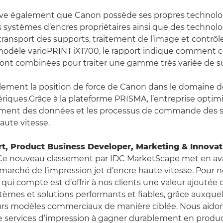
lève également que Canon possède ses propres technolo
s systèmes d’encres propriétaires ainsi que des technolo
ransport des supports, traitement de l’image et contrôle
modèle varioPRINT iX1700, le rapport indique comment 
ont combinées pour traiter une gamme très variée de s
alement la position de force de Canon dans le domaine d
riques.Grâce à la plateforme PRISMA, l’entreprise optimi
aitement des données et les processus de commande des
aute vitesse.
rt, Product Business Developer, Marketing & Innova
e nouveau classement par IDC MarketScape met en av
 marché de l’impression jet d’encre haute vitesse. Pour n
qui compte est d’offrir à nos clients une valeur ajoutée 
stèmes et solutions performants et fiables, grâce auxquel
rs modèles commerciaux de manière ciblée. Nous aidons
e services d’impression à gagner durablement en product