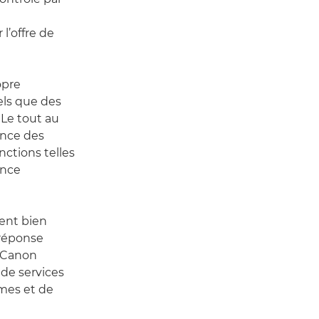
l’offre de
opre
els que des
 Le tout au
ance des
onctions telles
ance
ent bien
 réponse
, Canon
de services
mes et de