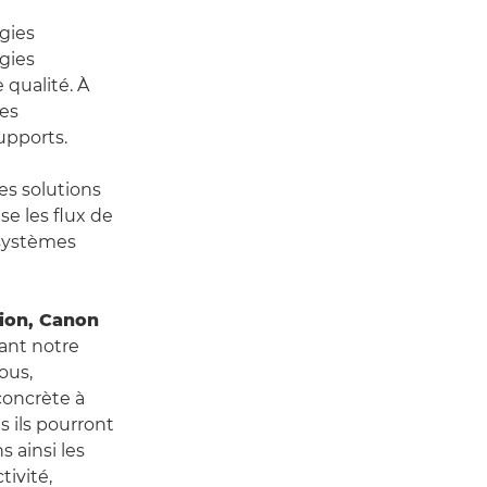
gies
gies
 qualité. À
ces
upports.
es solutions
se les flux de
 systèmes
tion, Canon
ant notre
ous,
concrète à
s ils pourront
 ainsi les
ivité,