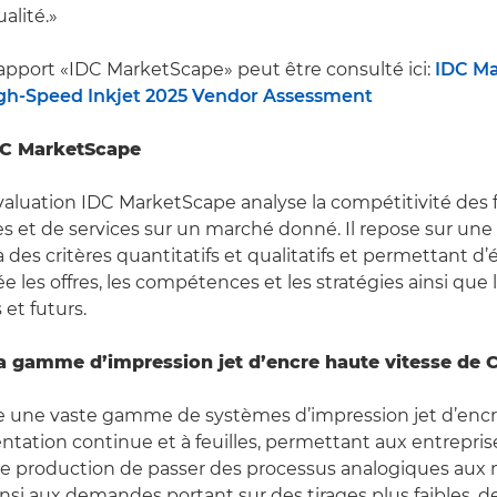
ualité.»
rapport «IDC MarketScape» peut être consulté ici:
IDC Ma
gh-Speed Inkjet 2025 Vendor Assessment
DC MarketScape
aluation IDC MarketScape analyse la compétitivité des 
s et de services sur un marché donné. Il repose sur un
 des critères quantitatifs et qualitatifs et permettant d’
e les offres, les compétences et les stratégies ainsi que 
 et futurs.
a gamme d’impression jet d’encre haute vitesse de
 une vaste gamme de systèmes d’impression jet d’enc
entation continue et à feuilles, permettant aux entrepris
de production de passer des processus analogiques aux
nsi aux demandes portant sur des tirages plus faibles, de