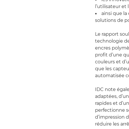
l’utilisateur e
•
ainsi que la c
solutions de p
Le rapport sou
technologie de
encres polymèr
profit d’une q
couleurs et d’u
que les capteu
automatisée co
IDC note égal
adaptées, d’un
rapides et d’u
perfectionne s
d’impression 
réduire les arr