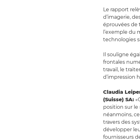
Le rapport re
d’imagerie, de
éprouvées de t
l’exemple du 
technologies s
Il souligne ég
frontales numé
travail, le tr
d’impression h
Claudia Leipe
(Suisse) SA:
«C
position sur le
néanmoins, ce 
travers des sy
développer leu
fournisseurs d