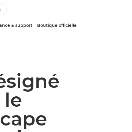
tance & support
Boutique officielle
ésigné
 le
Scape