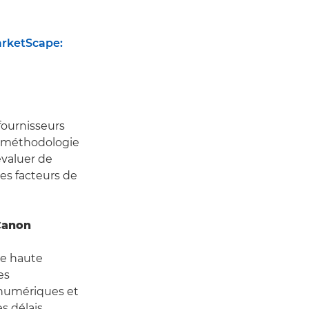
rketScape:
fournisseurs
e méthodologie
évaluer de
les facteurs de
 Canon
re haute
es
 numériques et
s délais