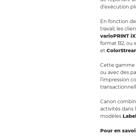
d’exécution plu
En fonction de
travail, les cl
varioPRINT i
format B2, ou 
et
ColorStre
Cette gamme e
ou avec des pa
l’impression c
transactionnell
Canon combine 
activités dans
modèles
Labe
Pour en savoi