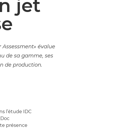
n jet
se
r Assessment» évalue
inu de sa gamme, ses
n de production.
ns l’étude IDC
(Doc
rte présence