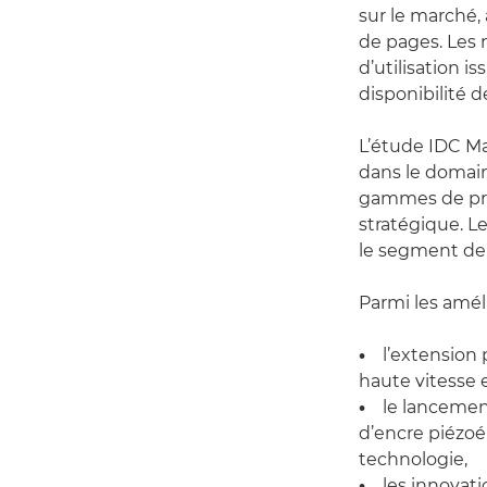
sur le marché,
de pages. Les 
d’utilisation i
disponibilité d
L’étude IDC Ma
dans le domain
gammes de produ
stratégique. L
le segment dep
Parmi les améli
•
l’extension p
haute vitesse e
•
le lancement 
d’encre piézoé
technologie,
•
les innovation