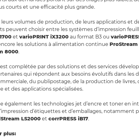
s courts et une efficacité plus grande.
 leurs volumes de production, de leurs applications et de
ients peuvent choisir entre les systèmes d’impression feuill
X1700
et
varioPRINT iX3200
au format B3 ou
varioPRES
encore les solutions à alimentation continue
ProStream 
am 8000
.
st complétée par des solutions et des services dévelop
rtenaires qui répondent aux besoins évolutifs dans les
ommerciale, du publipostage, de la production de livres, 
e et des applications spécialisées.
également les technologies jet d’encre et toner en int
 l’impression d’étiquettes et d’emballages, notamment pa
lStream LS2000
et
corrPRESS iB17
.
r plus: