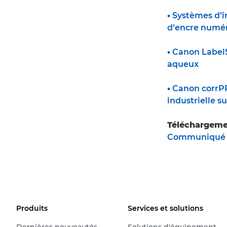
•
Systèmes d’im
d’encre numér
•
Canon LabelS
aqueux
•
Canon corrPR
industrielle s
Téléchargeme
Communiqué d
Produits
Services et solutions