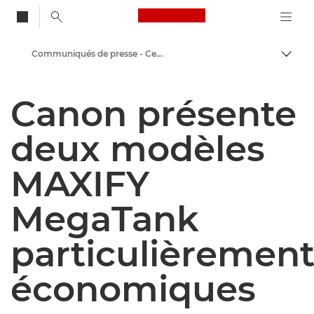
Canon Logo, back to
Communiqués de presse - Centre de presse Canon
Bascul
Canon
Canon présente
Presse
deux modèles
MAXIFY
MegaTank
particulièremen
économiques