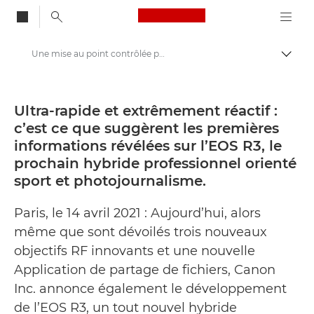
Canon Logo, back to
Une mise au point contrôlée par l’œil Le nouveau Canon EOS R3, une nouvelle référence en matière de rapidité, mais pas seulement - Centre de presse Canon
Bascul
Canon
Presse
Ultra-rapide et extrêmement réactif :
c’est ce que suggèrent les premières
Communiqués de presse - Centre de presse Canon
informations révélées sur l’EOS R3, le
prochain hybride professionnel orienté
sport et photojournalisme.
Paris, le 14 avril 2021 : Aujourd’hui, alors
même que sont dévoilés trois nouveaux
objectifs RF innovants et une nouvelle
Application de partage de fichiers, Canon
Inc. annonce également le développement
de l’EOS R3, un tout nouvel hybride