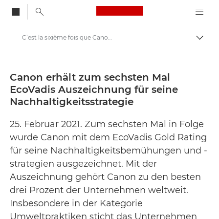
Canon Logo, back to
C’est la sixième fois que Canon reçoit une distinction EcoVadis pour sa stratégie de développement durable - Centre de presse Canon
Bascul
Canon
Presse
Canon erhält zum sechsten Mal
EcoVadis Auszeichnung für seine
Communiqués de presse - Centre de presse Canon
Nachhaltigkeitsstrategie
25. Februar 2021. Zum sechsten Mal in Folge
wurde Canon mit dem EcoVadis Gold Rating
für seine Nachhaltigkeitsbemühungen und -
strategien ausgezeichnet. Mit der
Auszeichnung gehört Canon zu den besten
drei Prozent der Unternehmen weltweit.
Insbesondere in der Kategorie
Umweltpraktiken sticht das Unternehmen