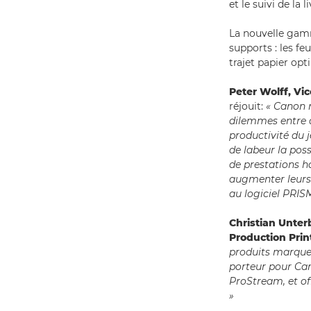
et le suivi de la l
La nouvelle gam
supports : les fe
trajet papier opt
Peter Wolff, Vi
réjouit:
« Canon r
dilemmes entre 
productivité du j
de labeur la poss
de prestations 
augmenter leurs 
au logiciel PRIS
Christian Unter
Production Prin
produits marque 
porteur pour Can
ProStream, et of
»