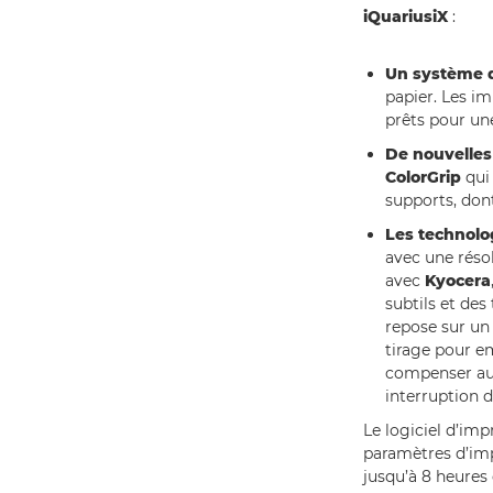
iQuariusiX
:
Un système 
papier. Les im
prêts pour une
De nouvelles
ColorGrip
qui 
supports, dont
Les technolog
avec une résol
avec
Kyocera
subtils et des
repose sur un 
tirage pour e
compenser au
interruption d
Le logiciel d’im
paramètres d’imp
jusqu’à 8 heures 