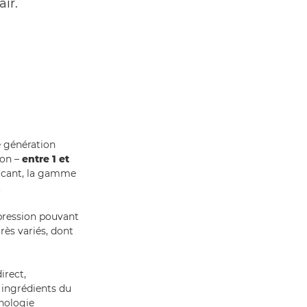
ir.
e génération
ion –
entre 1 et
bricant, la gamme
.
mpression pouvant
rès variés, dont
irect,
 ingrédients du
hnologie