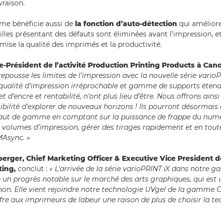
ivraison.
me bénéficie aussi de
la fonction d’auto-détection
qui améliore
uilles présentant des défauts sont éliminées avant l’impression, e
imise la qualité des imprimés et la productivité.
ce-Président de l’activité Production Printing Products à Can
epousse les limites de l’impression avec la nouvelle série varioP
qualité d’impression irréprochable et gamme de supports étend
et d’encre et rentabilité, n’ont plus lieu d’être. Nous offrons ain
ibilité d’explorer de nouveaux horizons ! Ils pourront désormais é
haut de gamme en comptant sur la puissance de frappe du numé
volumes d’impression, gérer des tirages rapidement et en toute
MAsync. »
berger, Chief Marketing Officer & Executive Vice President 
ting,
conclut :
« L’arrivée de la série varioPRINT iX dans notre
un progrès notable sur le marché des arts graphiques, qui est u
on. Elle vient rejoindre notre technologie UVgel de la gamme 
fre aux imprimeurs de labeur une raison de plus de choisir la t