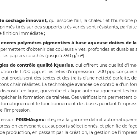
de séchage innovant,
qui associe l’air, la chaleur et l’humidité 
primés tirés sur des supports très variés sont résistants, parfait
 finition immédiate ;
 encres polymères pigmentées à base aqueuse dotées de la
permettent d’obtenir des couleurs vives, profondes et durables s
 les papiers couchés (jusqu’à 350 g/m²) ;
ies de contrôle qualité iQuarius,
qui offrent une qualité d’im
ution de 1 200 ppp, et les têtes d’impression 1 200 ppp conçues 
, qui produisent des textes et des traits d’une netteté parfaite, d
 tons chair réalistes. La technologie avancée de contrôle d’unifo
dispositif en ligne, qui vérifie et aligne automatiquement les bu
mpêcher la formation de traînées. Ces vérifications permettent d
tomatiquement le fonctionnement des buses pendant l’impress
e l’impression.
pression
PRISMAsync
intégré à la gamme définit automatiqueme
ression convenant aux supports sélectionnés, et planifie de faço
de production, en passant par la création, la gestion de l’impress