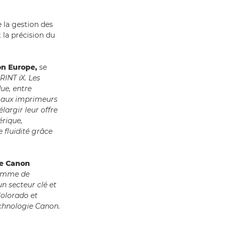
 la gestion des
t la précision du
on Europe,
se
RINT iX. Les
ue, entre
si aux imprimeurs
largir leur offre
rique,
 fluidité grâce
de Canon
 gamme de
n secteur clé et
Colorado et
echnologie Canon.