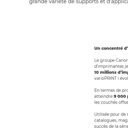
grande variété de supports et d’applica
Un concentré d’
Le groupe Canon
d’imprimantes je
10 millions d’i
varioPRINT i évo
En termes de pro
atteindre
9 000 
les couchés offs
Utilisée pour de
catalogues, maga
succès de la séri