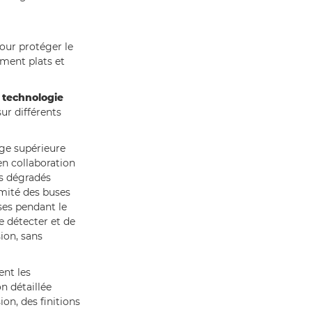
pour protéger le
ement plats et
 technologie
ur différents
age supérieure
en collaboration
es dégradés
rmité des buses
ses pendant le
e détecter et de
ion, sans
nt les
n détaillée
ion, des finitions