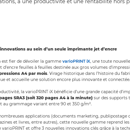
tions, à une productivité et une rentabilité hors pa
innovations au sein d’un seule imprimante jet d’encre
 est fier de dévoiler la gamme
varioPRINT iX
, une toute nouvell
t d’encre feuilles à feuilles destinée aux gros volumes d’impress
mpressions A4 par mois
. Virage historique dans l’histoire du fa
lue et accueille une solution encore plus innovante et connectée
ductivité, la varioPRINT iX bénéficie d’une grande capacité d’i
pages SRA3 (soit 320 pages A4 à la minute)
sur des supports t
et au grammage variant entre 90 et 350 g/m².
 nombreuses applications (documents marketing, publipostage d
zines et livres, entre autres), cette nouvelle gamme reprend les
e varioPRINT et offre 3 nouvelles innovations clés grâce à la tec