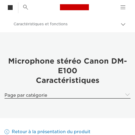
Canon Logo, back t
Caractéristiques et fonctions
Bascu
entre
Canon
les
fils
Microphone stéréo Canon DM-E100
d'Ari
Microphone stéréo Canon DM-
E100
Caractéristiques
Page par catégorie
Retour à la présentation du produit