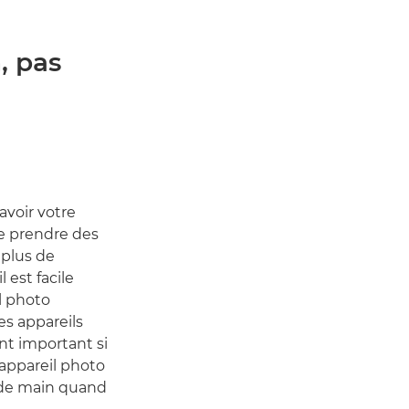
, pas
avoir votre
e prendre des
 plus de
 est facile
il photo
s appareils
nt important si
 appareil photo
ée de main quand