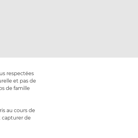
lus respectées
relle et pas de
os de famille
ris au cours de
t capturer de