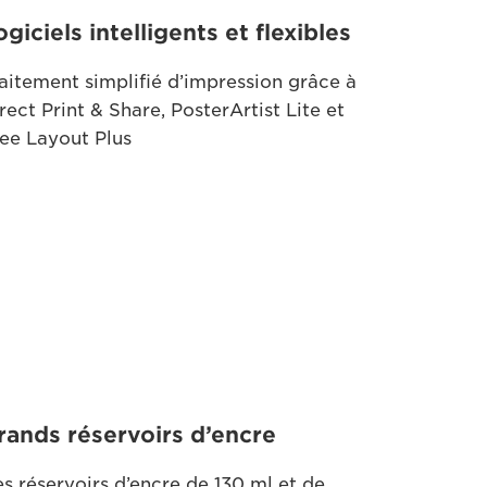
ogiciels intelligents et flexibles
aitement simplifié d’impression grâce à
rect Print & Share, PosterArtist Lite et
ee Layout Plus
rands réservoirs d’encre
s réservoirs d’encre de 130 ml et de