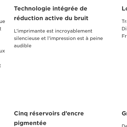
Technologie intégrée de
L
réduction active du bruit
que
Tr
t
Di
L’imprimante est incroyablement
Fr
silencieuse et l’impression est à peine
audible
aux
t
Cinq réservoirs d’encre
G
pigmentée
De