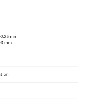
à 0,25 mm
,03 mm
ation