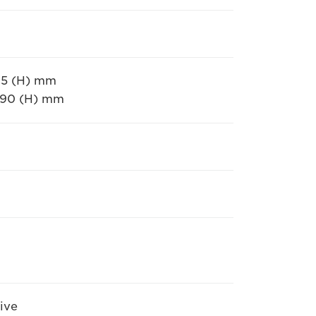
315 (H) mm
 390 (H) mm
tive