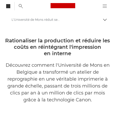
Canon Logo, back to
L'Université de Mons réduit ses coûts avec la technologie d'impression Canon
Bascul
Canon
Solutions et services
Rationaliser la production et réduire les
coûts en réintégrant l'impression
Evénements et témoignages
en interne
Études de cas
Découvrez comment l'Université de Mons en
Belgique a transformé un atelier de
reprographie en une véritable imprimerie à
grande échelle, passant de trois millions de
clics par an à un million de clics par mois
grâce à la technologie Canon.