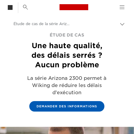
Canon Logo, back t
Étude de cas de la série Arizona 2300
Bascu
Canon
ÉTUDE DE CAS
Une haute qualité,
Solutions et services
des délais serrés ?
Evénements et témoignages
Aucun problème
Études de cas
La série Arizona 2300 permet à
Wiking de réduire les délais
d'exécution
DEMANDER DES INFORMATIONS