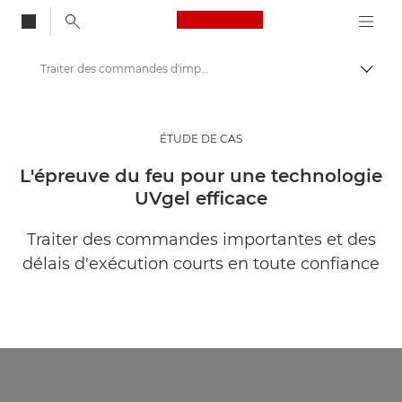
Canon Logo, back to
Traiter des commandes d'impression importantes et des délais d'exécution courts en toute confiance
Bascul
Canon
Solutions et services
ÉTUDE DE CAS
Evénements et témoignages
L'épreuve du feu pour une technologie
UVgel efficace
Études de cas
Traiter des commandes importantes et des
délais d'exécution courts en toute confiance