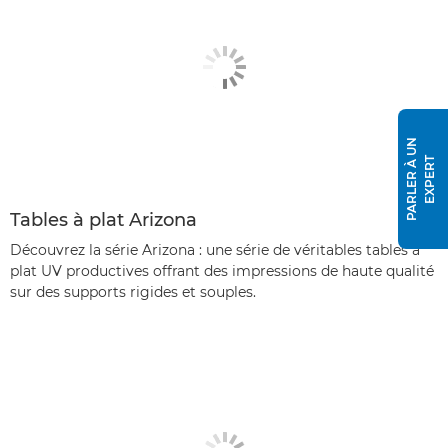
P
A
R
L
E
R
À
U
N
E
X
P
E
R
T
Tables à plat Arizona
Découvrez la série Arizona : une série de véritables tables à
plat UV productives offrant des impressions de haute qualité
sur des supports rigides et souples.