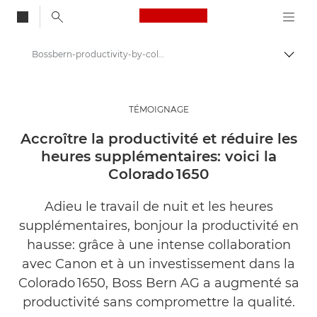
Canon Logo, back to
Bossbern-productivity-by-colorado
Bascul
Canon
Solutions et services
TÉMOIGNAGE
Evénements et témoignages
Accroître la productivité et réduire les
heures supplémentaires: voici la
Études de cas
Colorado 1650
Adieu le travail de nuit et les heures
supplémentaires, bonjour la productivité en
hausse: grâce à une intense collaboration
avec Canon et à un investissement dans la
Colorado 1650, Boss Bern AG a augmenté sa
productivité sans compromettre la qualité.