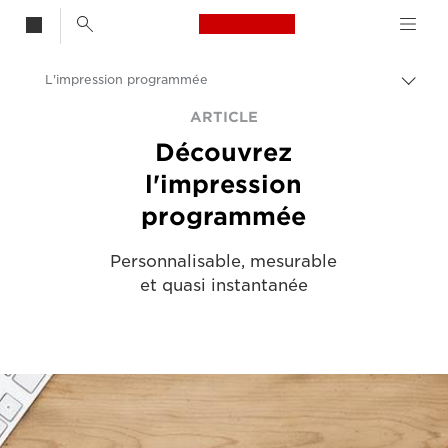
Canon Logo, back t
L'impression programmée
Bascu
Canon
ARTICLE
Découvrez
Solutions et services
l'impression
Evénements et témoignages
programmée
Articles dédiés aux entreprises et aux professionnels
Personnalisable, mesurable
et quasi instantanée