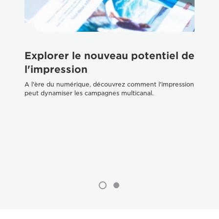
Explorer le nouveau potentiel de
P
l'impression
c
c
A l'ère du numérique, découvrez comment l'impression
peut dynamiser les campagnes multicanal.
n
Dé
vot
d'i