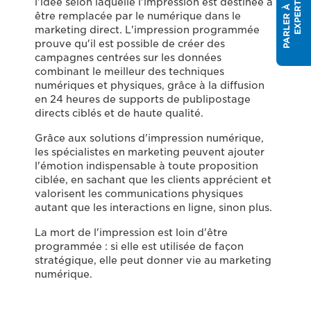
P
A
R
L
E
R
À
U
N
E
X
P
E
R
l'idée selon laquelle l'impression est destinée à
T
être remplacée par le numérique dans le
marketing direct. L'impression programmée
prouve qu'il est possible de créer des
campagnes centrées sur les données
combinant le meilleur des techniques
numériques et physiques, grâce à la diffusion
en 24 heures de supports de publipostage
directs ciblés et de haute qualité.
Grâce aux solutions d'impression numérique,
les spécialistes en marketing peuvent ajouter
l'émotion indispensable à toute proposition
ciblée, en sachant que les clients apprécient et
valorisent les communications physiques
autant que les interactions en ligne, sinon plus.
La mort de l'impression est loin d'être
programmée : si elle est utilisée de façon
stratégique, elle peut donner vie au marketing
numérique.