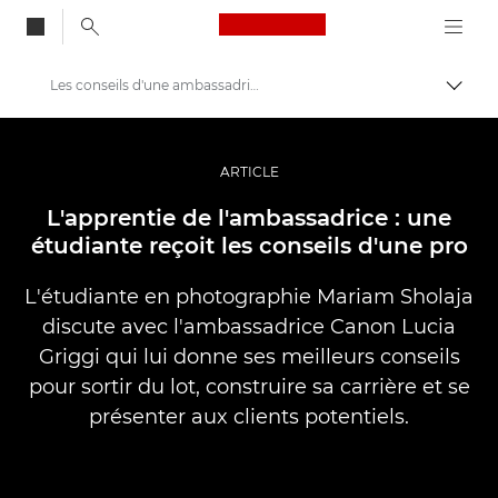
Canon Logo, back to
Les conseils d'une ambassadrice Canon à son étudiante
Bascul
Canon
Vidéo et photographie professionnelles
ARTICLE
Histoires
L'apprentie de l'ambassadrice : une
étudiante reçoit les conseils d'une pro
L'étudiante en photographie Mariam Sholaja
discute avec l'ambassadrice Canon Lucia
Griggi qui lui donne ses meilleurs conseils
pour sortir du lot, construire sa carrière et se
présenter aux clients potentiels.