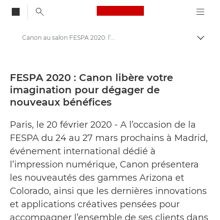
Canon Logo, back to
Canon au salon FESPA 2020: l’impression numérique grand format par excellence - Centre de presse Canon
Bascul
Canon
Presse
FESPA 2020 : Canon libère votre
imagination pour dégager de
Communiqués de presse - Centre de presse Canon
nouveaux bénéfices
Paris, le 20 février 2020 - A l’occasion de la
FESPA du 24 au 27 mars prochains à Madrid,
événement international dédié à
l’impression numérique, Canon présentera
les nouveautés des gammes Arizona et
Colorado, ainsi que les dernières innovations
et applications créatives pensées pour
accompagner l’ensemble de ses clients dans