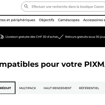
tes et périphériques
Objectifs
Caméscopes
Accessoires 
Livraison gratuite dès CHF 30 d'achat
Retours gratuits sous 30 jou
ompatibles pour votre
PIXM
 RÉDUIT
MULTIPACK
HAUT RENDEMENT
RÉFÉRENTIEL