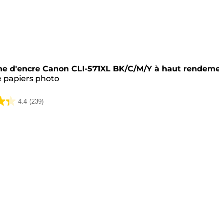
he
he d'encre Canon CLI-571XL BK/C/M/Y à haut rendem
e papiers photo
4.4
(239)