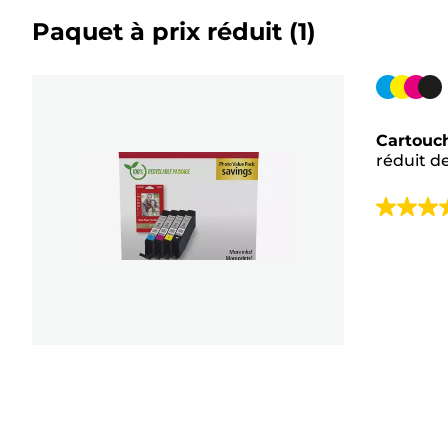
Paquet à prix réduit
(1)
Cartouc
couleur
Cartouc
réduit d
4.4
sur
5
étoiles.
239
avis