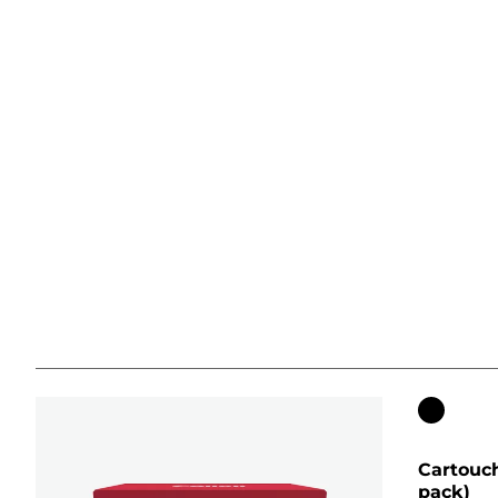
Cartouc
couleur
Cartouc
pack)