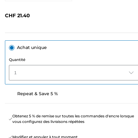
242
avis.
Lien
CHF 21.40
sur
la
même
page.
Achat unique
Quantité
1
Repeat & Save 5 %
Obtenez 5 % de remise sur toutes les commandes d'encre lorsque
vous configurez des livraisons répétées
Modifiez et annulez à tout moment