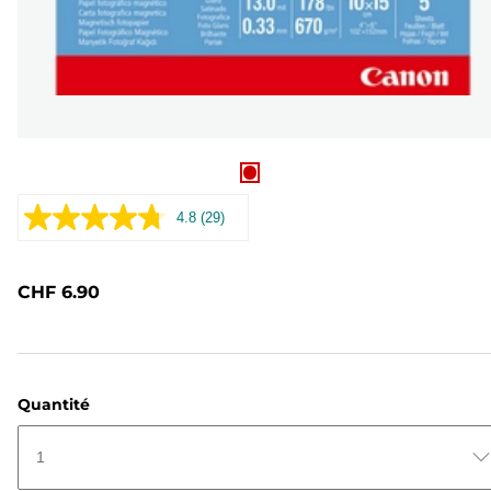
4.8
(29)
Lire
29
avis.
Lien
CHF 6.90
sur
la
même
page.
Quantité
1