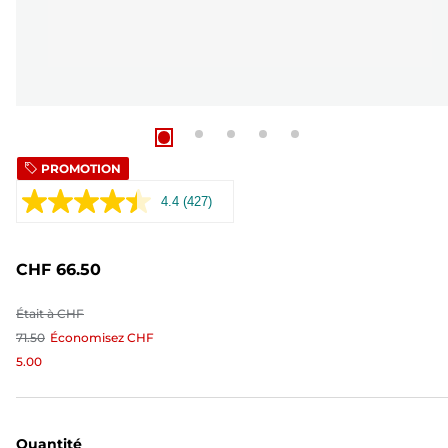
PROMOTION
4.4
(427)
Lire
427
avis.
Lien
CHF 66.50
sur
la
même
Était à
CHF
page.
71.50
Économisez
CHF
5.00
Quantité