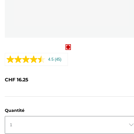
4.5
(45)
Lire
45
avis.
Lien
CHF 16.25
sur
la
même
page.
Quantité
1