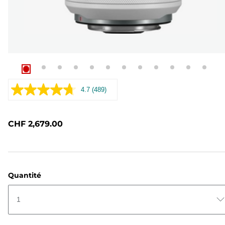
4.7
(489)
Lire
489
avis.
Lien
CHF 2,679.00
sur
la
même
page.
Quantité
1