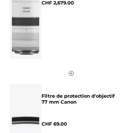
CHF 2,679.00
5
étoiles.
489
avis
Filtre de protection d'objectif
77 mm Canon
CHF 69.00