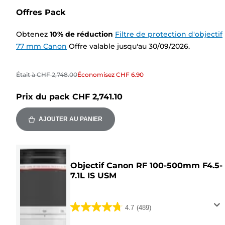
Offres Pack
Obtenez
10
%
de réduction
Filtre de protection d'objectif
77 mm Canon
Offre valable jusqu'au 30/09/2026.
Était à
CHF 2,748.00
Économisez
CHF 6.90
Prix du pack
CHF 2,741.10
AJOUTER AU PANIER
Objectif Canon RF 100-500mm F4.5-
7.1L IS USM
4.7
(489)
4.7
sur