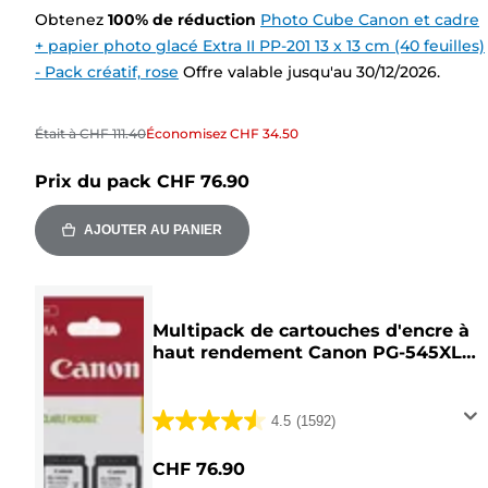
Obtenez
100
%
de réduction
Photo Cube Canon et cadre
+ papier photo glacé Extra II PP-201 13 x 13 cm (40 feuilles)
- Pack créatif, rose
Offre valable jusqu'au 30/12/2026.
Était à
CHF 111.40
Économisez
CHF 34.50
Prix du pack
CHF 76.90
AJOUTER AU PANIER
Multipack de cartouches d'encre à
haut rendement Canon PG-545XL
x2/CL-546XL BK/C/M/Y
4.5
(1592)
4.5
sur
CHF 76.90
5