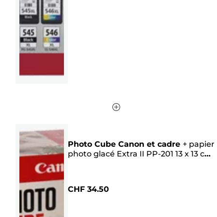
étoiles.
1592
avis
Photo Cube Canon et cadre
+
papier
photo glacé Extra II PP-201 13 x 13 cm
(40 feuilles) - Pack créatif, rose
CHF 34.50