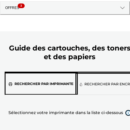
3
OFFRES
Guide des cartouches, des toner
et des papiers
Sélectionnez
RECHERCHER PAR IMPRIMANTE
RECHERCHER PAR ENCR
votre
imprimante
dans
la
liste
Sélectionnez votre imprimante dans la liste ci-dessous
ci-
dessous