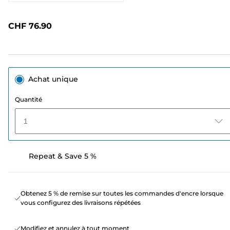
1592
avis.
Lien
CHF 76.90
sur
la
même
page.
Achat unique
Quantité
1
Repeat & Save 5 %
Obtenez 5 % de remise sur toutes les commandes d'encre lorsque
vous configurez des livraisons répétées
Modifiez et annulez à tout moment