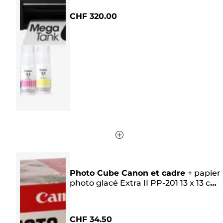
sur
CHF 320.00
5
étoiles.
298
avis
Photo Cube Canon et cadre
+
papier
photo glacé Extra II PP-201 13 x 13 cm
(40 feuilles) - Pack créatif, rose
CHF 34.50