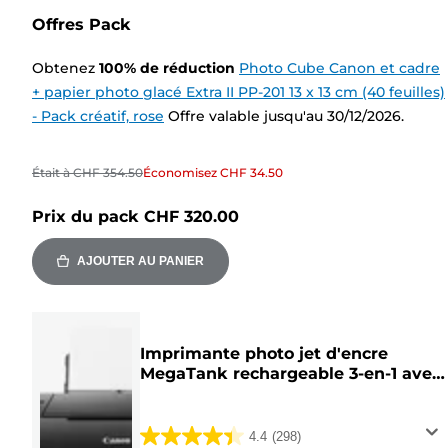
Offres Pack
Obtenez
100
%
de réduction
Photo Cube Canon et cadre
+ papier photo glacé Extra II PP-201 13 x 13 cm (40 feuilles)
- Pack créatif, rose
Offre valable jusqu'au 30/12/2026.
Était à
CHF 354.50
Économisez
CHF 34.50
Prix du pack
CHF 320.00
AJOUTER AU PANIER
Imprimante photo jet d'encre
MegaTank rechargeable 3-en-1 avec
connexion sans fil Canon PIXMA
G650
4.4
(298)
4.4