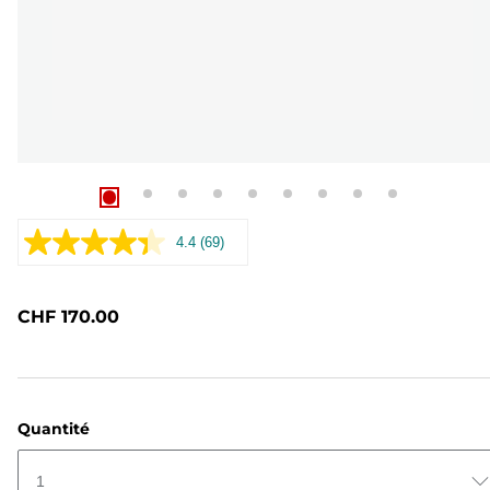
4.4
(69)
Lire
69
avis.
Lien
CHF 170.00
sur
la
même
page.
Quantité
1