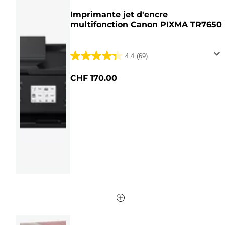
Imprimante jet d'encre
multifonction Canon PIXMA TR7650
4.4
(69)
4.4
sur
CHF 170.00
5
étoiles.
69
avis