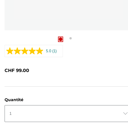
5.0
(1)
Lire
1
avis.
Lien
CHF 99.00
sur
la
même
page.
Quantité
1