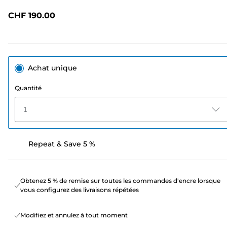
avis.
Lien
CHF 190.00
sur
la
même
page.
Achat unique
Quantité
1
Repeat & Save 5 %
Obtenez 5 % de remise sur toutes les commandes d'encre lorsque
vous configurez des livraisons répétées
Modifiez et annulez à tout moment