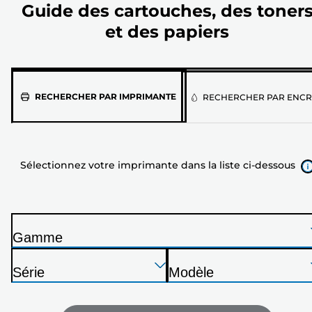
Guide des cartouches, des toner
et des papiers
Sélectionnez
RECHERCHER PAR IMPRIMANTE
RECHERCHER PAR ENCR
votre
imprimante
dans
la
liste
Sélectionnez votre imprimante dans la liste ci-dessous
ci-
dessous
Gamme
I
Appuyez
Appuyez
Appuyez
m
Série
Modèle
sur
sur
sur
p
I
I
Entrée
Entrée
Entrée
r
m
m