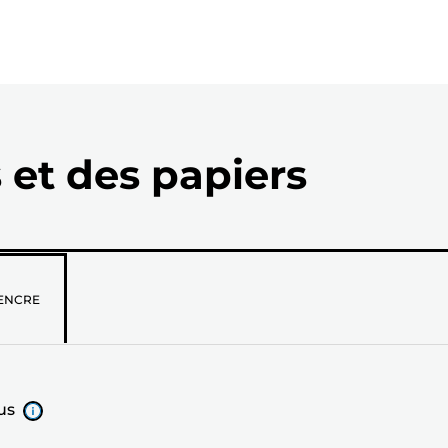
 et des papiers
ENCRE
us