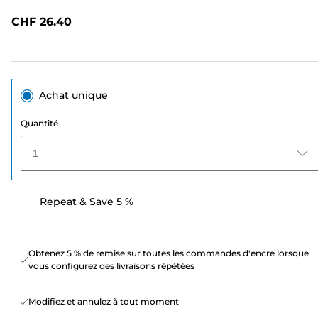
avis.
Lien
CHF 26.40
sur
la
même
page.
Achat unique
Quantité
1
Repeat & Save 5 %
Obtenez 5 % de remise sur toutes les commandes d'encre lorsque
vous configurez des livraisons répétées
Modifiez et annulez à tout moment