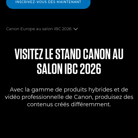
INSCRIVEZ-VOUS DÈS MAINTENANT
Canon Europe au salon IBC 2026
Où nous trouver
VISITEZ LE STAND CANON AU
Produits
SALON IBC 2026
Solutions d'équipements audiovisuels professionnels
Avec la gamme de produits hybrides et de
Gammes de produits
vidéo professionnelle de Canon, produisez des
contenus créés différemment.
Canon Professional Services