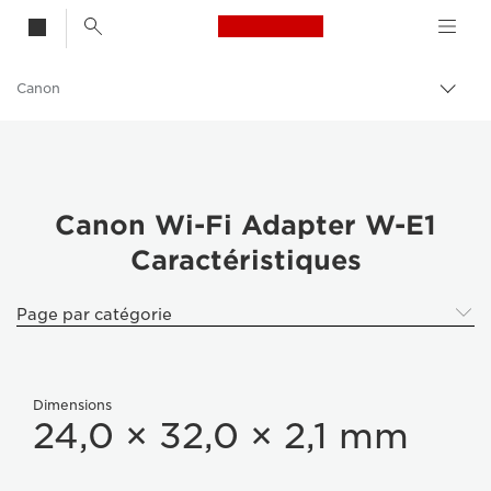
Canon Logo, back t
Canon
Bascu
entre
les
fils
d'Ari
Canon Wi-Fi Adapter W-E1
Caractéristiques
Page par catégorie
Dimensions
24,0 × 32,0 × 2,1 mm